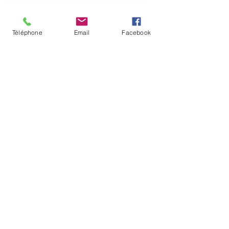
Chèque
Chèque
Téléphone
Email
Facebook
cadeau ou bon
cadeau ou bon
d'achat d'une
d'achat d'une
valeur de 30
valeur de 40
euros
euros
價格
價格
€30.00
€40.00
新增至購物車
新增至購物車