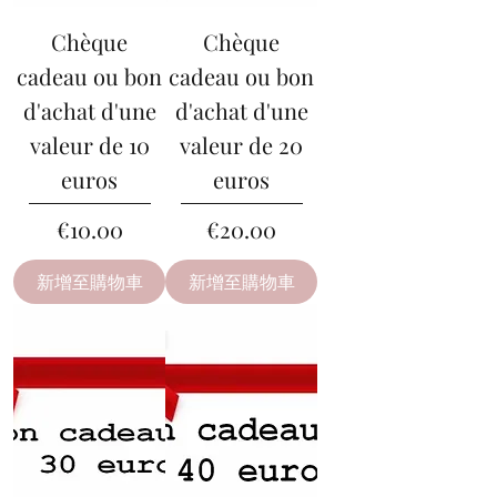
Chèque
Chèque
cadeau ou bon
cadeau ou bon
d'achat d'une
d'achat d'une
valeur de 10
valeur de 20
euros
euros
價格
價格
€10.00
€20.00
新增至購物車
新增至購物車