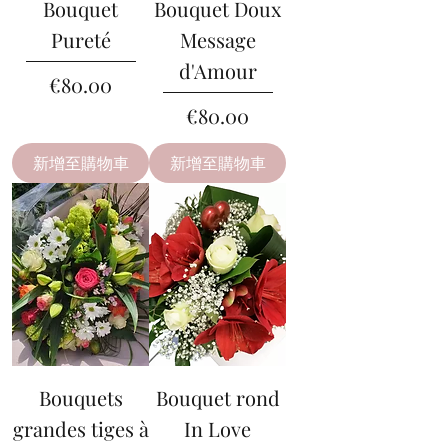
Bouquet
Bouquet Doux
Pureté
Message
d'Amour
價格
€80.00
價格
€80.00
新增至購物車
新增至購物車
Bouquets
Bouquet rond
grandes tiges à
In Love