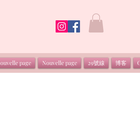
ouvelle page
Nouvelle page
29號線
博客
C