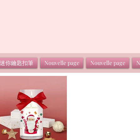
迷你鑰匙扣筆
Nouvelle page
Nouvelle page
N