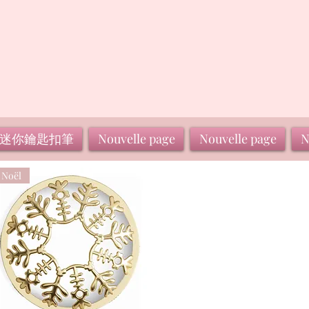
迷你鑰匙扣筆
Nouvelle page
Nouvelle page
N
Noël