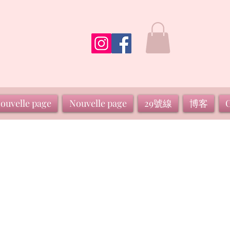
ouvelle page
Nouvelle page
29號線
博客
C