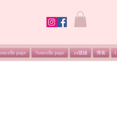
ouvelle page
Nouvelle page
29號線
博客
C