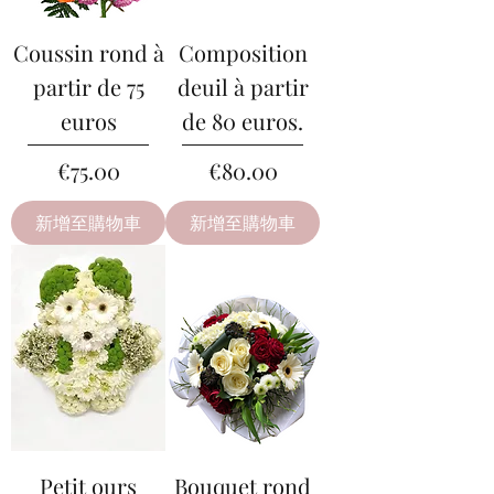
Coussin rond à
Composition
partir de 75
deuil à partir
euros
de 80 euros.
價格
價格
€75.00
€80.00
新增至購物車
新增至購物車
Petit ours
Bouquet rond