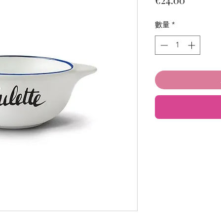
格
數量
*