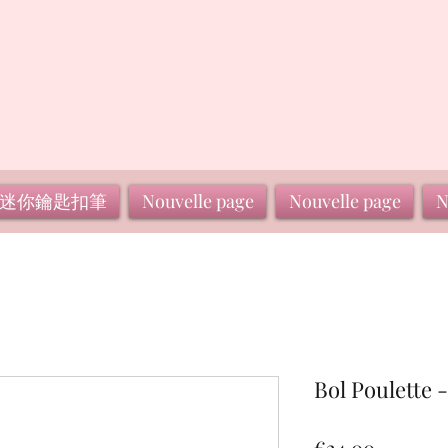
迷你鑰匙扣筆
Nouvelle page
Nouvelle page
N
Bol Poulette 
價
€24.00