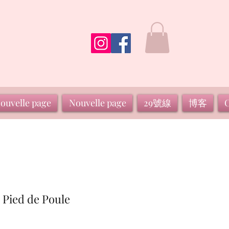
ouvelle page
Nouvelle page
29號線
博客
C
- Pied de Poule