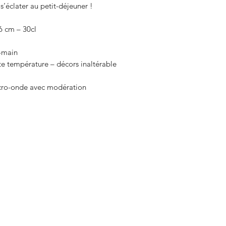
s’éclater au petit-déjeuner !

6 cm – 30cl

-main

te température – décors inaltérable

icro-onde avec modération
