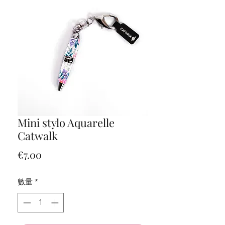
Mini stylo Aquarelle
Catwalk
價
€7.00
格
數量
*